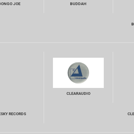
BONGO JOE
BUDDAH
B
CLEARAUDIO
SKY RECORDS
CL