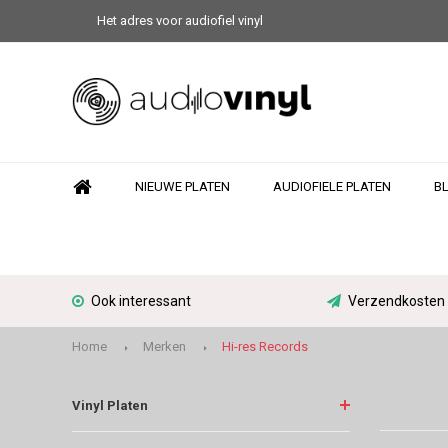
Het adres voor audiofiel vinyl
NIEUWE PLATEN
AUDIOFIELE PLATEN
B
Ook interessant
Verzendkosten N
Home
Merken
Hi-res Records
Vinyl Platen