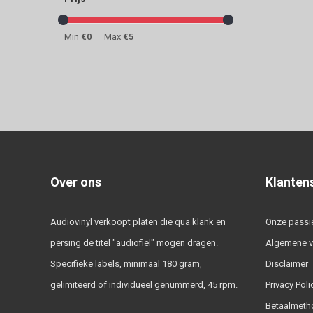
Min
€0
Max
€5
Over ons
Klanten
Audiovinyl verkoopt platen die qua klank en
Onze passi
persing de titel "audiofiel" mogen dragen.
Algemene 
Specifieke labels, minimaal 180 gram,
Disclaimer
gelimiteerd of individueel genummerd, 45 rpm.
Privacy Poli
Betaalmeth