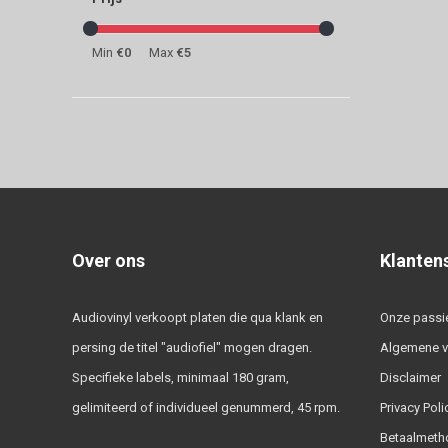
Min
€0
Max
€5
Over ons
Klanten
Audiovinyl verkoopt platen die qua klank en
Onze passi
persing de titel "audiofiel" mogen dragen.
Algemene 
Specifieke labels, minimaal 180 gram,
Disclaimer
gelimiteerd of individueel genummerd, 45 rpm.
Privacy Poli
Betaalmeth