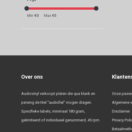
Min
€0
Max
€5
Over ons
Klanten
Audiovinyl verkoopt platen die qua klank en
Onze passi
persing de titel "audiofiel" mogen dragen.
Algemene 
Specifieke labels, minimaal 180 gram,
Disclaimer
gelimiteerd of individueel genummerd, 45 rpm.
Privacy Poli
Betaalmeth