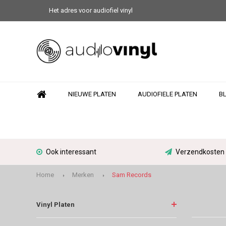
Het adres voor audiofiel vinyl
NIEUWE PLATEN
AUDIOFIELE PLATEN
B
Ook interessant
Verzendkosten N
Home
Merken
Sam Records
Vinyl Platen