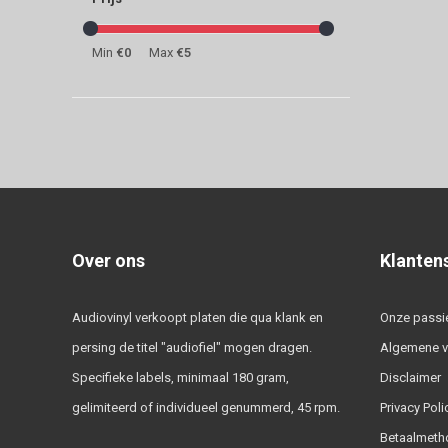
Min
€0
Max
€5
Over ons
Klanten
Audiovinyl verkoopt platen die qua klank en
Onze passi
persing de titel "audiofiel" mogen dragen.
Algemene 
Specifieke labels, minimaal 180 gram,
Disclaimer
gelimiteerd of individueel genummerd, 45 rpm.
Privacy Poli
Betaalmeth