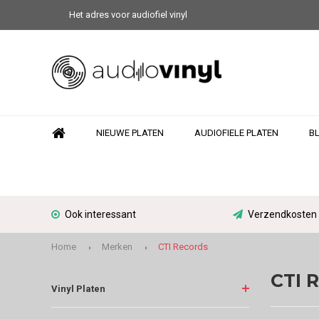
Het adres voor audiofiel vinyl
NIEUWE PLATEN
AUDIOFIELE PLATEN
B
Ook interessant
Verzendkosten N
Home
Merken
CTI Records
CTI 
Vinyl Platen