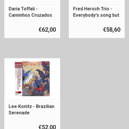
Daria Toffali -
Fred Hersch Trio -
Caminhos Cruzados
Everybody's song but
my own
€62,00
€58,60
Lee Konitz - Brazilian
Serenade
€52,00