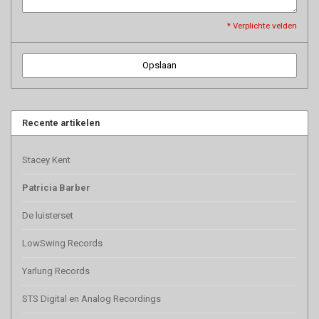
* Verplichte velden
Opslaan
Recente artikelen
Stacey Kent
Patricia Barber
De luisterset
LowSwing Records
Yarlung Records
STS Digital en Analog Recordings