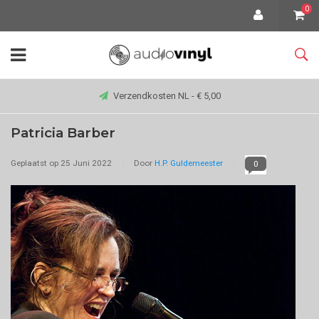
0
Verzendkosten NL - € 5,00
Patricia Barber
Geplaatst op
25 Juni 2022
Door
H.P. Guldemeester
0