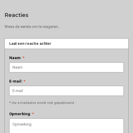
Reacties
Wees de eerste om te reageren...
Laat een reactie achter
Naam:
*
E-mail:
*
* Uw e-mailadres wordt niet gepubliceerd.
Opmerking:
*