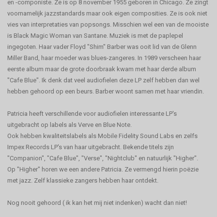
en -componiste. Ze is op 8 november 1955 geboren in Chicago. Ze zingt
voornamelijk jazzstandards maar ook eigen composities. Ze is ook niet
vies van interpretaties van popsongs. Misschien wel een van de mooiste
is Black Magic Woman van Santane. Muziek is met de paplepel
ingegoten. Haar vader Floyd "Shim" Barber was ooit lid van de Glenn
Miller Band, haar moeder was blues-zangeres. In 1989 verscheen haar
eerste album maar de grote doorbraak kwam met haar derde album
"Cafe Blue". Ik denk dat veel audiofielen deze LP zelf hebben dan wel
hebben gehoord op een beurs. Barber woont samen met haar vriendin.
Patricia heeft verschillende voor audiofielen interessante LP's
uitgebracht op labels als Verve en Blue Note.
Ook hebben kwaliteitslabels als Mobile Fidelity Sound Labs en zelfs
Impex Records LP's van haar uitgebracht. Bekende titels zijn
"Companion", "Cafe Blue", "Verse", "Nightclub" en natuurlijk "Higher".
Op "Higher" horen we een andere Patricia. Ze vermengd hierin poëzie
met jazz. Zelf klassieke zangers hebben haar ontdekt.
Nog nooit gehoord ( ik kan het mij niet indenken) wacht dan niet!