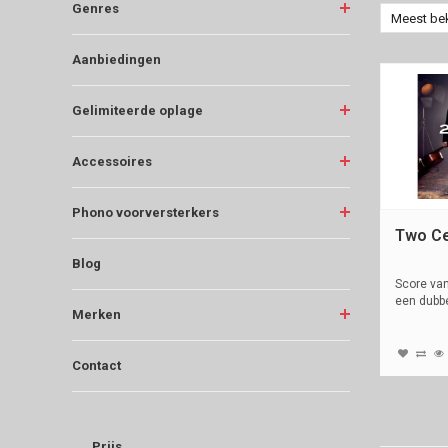
Genres
Meest be
Aanbiedingen
Gelimiteerde oplage
Accessoires
Phono voorversterkers
Two Cel
Blog
Score van
een dubb
Merken
vinyl...
Contact
Prijs