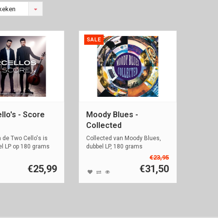
keken
SALE
lo's - Score
Moody Blues -
Collected
 de Two Cello's is
Collected van Moody Blues,
el LP op 180 grams
dubbel LP, 180 grams
€23,95
€25,99
€31,50