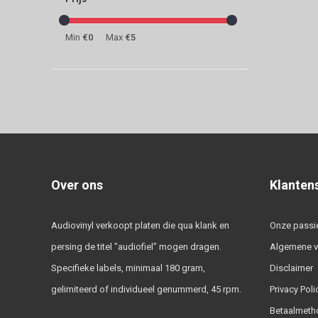
Min
€0
Max
€5
Over ons
Klanten
Audiovinyl verkoopt platen die qua klank en
Onze passi
persing de titel "audiofiel" mogen dragen.
Algemene 
Specifieke labels, minimaal 180 gram,
Disclaimer
gelimiteerd of individueel genummerd, 45 rpm.
Privacy Poli
Betaalmeth