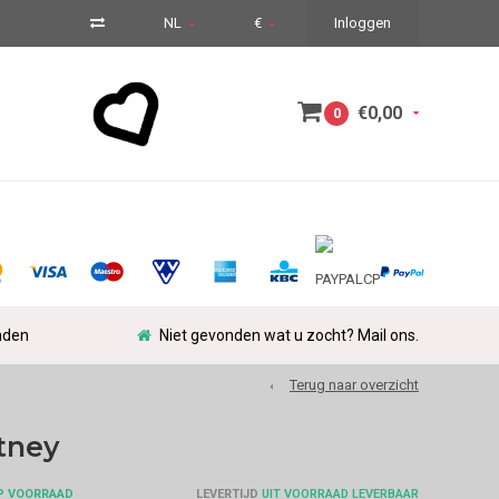
NL
€
Inloggen
€0,00
0
nden
Niet gevonden wat u zocht? Mail ons.
Terug naar overzicht
tney
P VOORRAAD
LEVERTIJD
UIT VOORRAAD LEVERBAAR