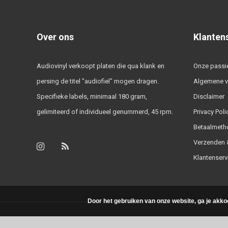
Over ons
Klanten
Audiovinyl verkoopt platen die qua klank en
Onze passi
persing de titel "audiofiel" mogen dragen.
Algemene 
Specifieke labels, minimaal 180 gram,
Disclaimer
gelimiteerd of individueel genummerd, 45 rpm.
Privacy Poli
Betaalmeth
Verzenden &
Klantenserv
Door het gebruiken van onze website, ga je akko
© Copyright 2026 - Powered by
Lightspeed
- Theme by
DMWS.nl
|
RSS