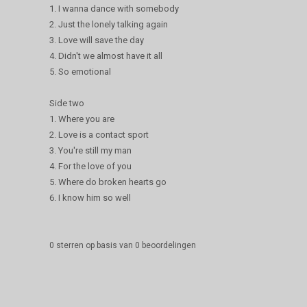
1. I wanna dance with somebody
2. Just the lonely talking again
3. Love will save the day
4. Didn't we almost have it all
5. So emotional
Side two
1. Where you are
2. Love is a contact sport
3. You're still my man
4. For the love of you
5. Where do broken hearts go
6. I know him so well
0
sterren op basis van
0
beoordelingen