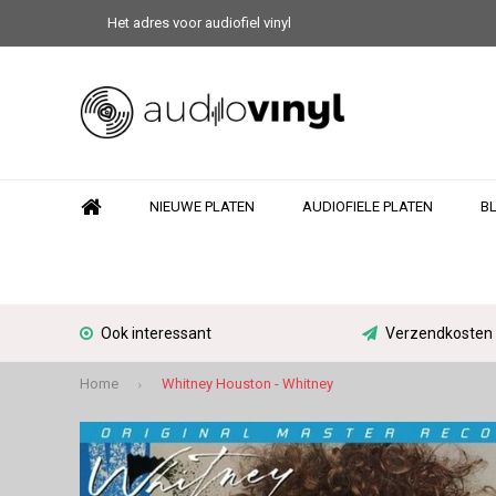
Het adres voor audiofiel vinyl
NIEUWE PLATEN
AUDIOFIELE PLATEN
B
Ook interessant
Verzendkosten N
Home
Whitney Houston - Whitney