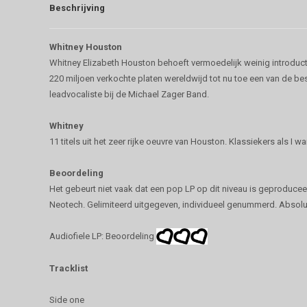
Beschrijving
Whitney Houston
Whitney Elizabeth Houston behoeft vermoedelijk weinig introduct
220 miljoen verkochte platen wereldwijd tot nu toe een van de be
leadvocaliste bij de Michael Zager Band.
Whitney
11 titels uit het zeer rijke oeuvre van Houston. Klassiekers als I 
Beoordeling
Het gebeurt niet vaak dat een pop LP op dit niveau is geproduceerd
Neotech. Gelimiteerd uitgegeven, individueel genummerd. Absolu
Audiofiele LP: Beoordeling
Tracklist
Side one