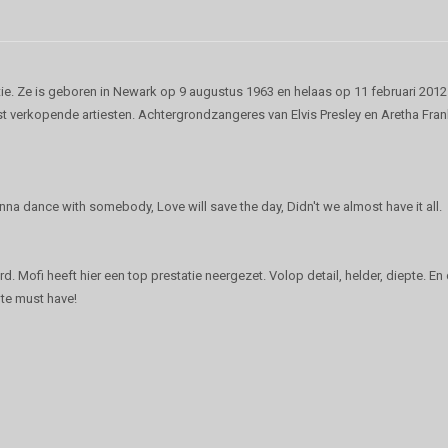
ie. Ze is geboren in Newark op 9 augustus 1963 en helaas op 11 februari 2012
st verkopende artiesten. Achtergrondzangeres van Elvis Presley en Aretha Fran
wanna dance with somebody, Love will save the day, Didn't we almost have it all.
. Mofi heeft hier een top prestatie neergezet. Volop detail, helder, diepte. En
te must have!