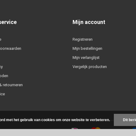
service
Mijn account
e
Registreren
voorwaarden
Mijn bestellingen
Mijn verlanglijst
cy
Vergelijk producten
oden
 retourneren
ice
ord met het gebruik van cookies om onze website te verbeteren.
Dit ber
-feed
|
Sitemap