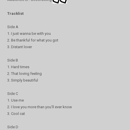
Tracklist
Side A
1. I just wanna be with you
2. Be thankful for what you got
3. Distant lover
Side B
1. Hard times
2. That loving feeling
3. Simply beautiful
Side C
1. Use me
2. I love you more than you'll ever know
3. Cool cat
Side D