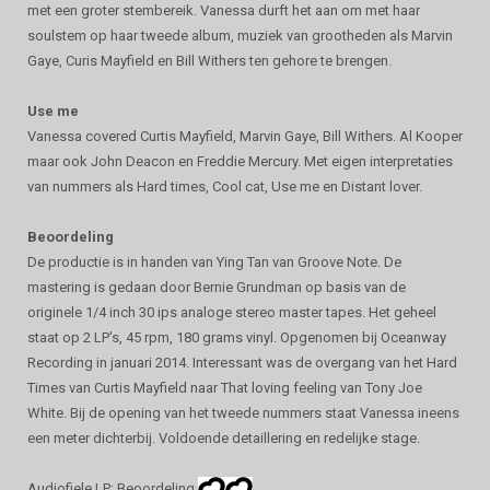
met een groter stembereik. Vanessa durft het aan om met haar
soulstem op haar tweede album, muziek van grootheden als Marvin
Gaye, Curis Mayfield en Bill Withers ten gehore te brengen.
Use me
Vanessa covered Curtis Mayfield, Marvin Gaye, Bill Withers. Al Kooper
maar ook John Deacon en Freddie Mercury. Met eigen interpretaties
van nummers als Hard times, Cool cat, Use me en Distant lover.
Beoordeling
De productie is in handen van Ying Tan van Groove Note. De
mastering is gedaan door Bernie Grundman op basis van de
originele 1/4 inch 30 ips analoge stereo master tapes. Het geheel
staat op 2 LP's, 45 rpm, 180 grams vinyl. Opgenomen bij Oceanway
Recording in januari 2014. Interessant was de overgang van het Hard
Times van Curtis Mayfield naar That loving feeling van Tony Joe
White. Bij de opening van het tweede nummers staat Vanessa ineens
een meter dichterbij. Voldoende detaillering en redelijke stage.
Audiofiele LP: Beoordeling