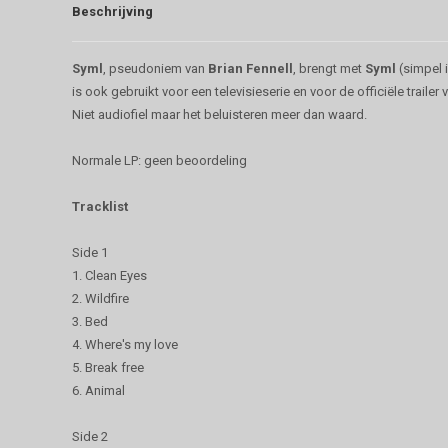
Beschrijving
Syml
, pseudoniem van
Brian Fennell
, brengt met
Syml
(simpel 
is ook gebruikt voor een televisieserie en voor de officiële trail
Niet audiofiel maar het beluisteren meer dan waard.
Normale LP: geen beoordeling
Tracklist
Side 1
1. Clean Eyes
2. Wildfire
3. Bed
4. Where's my love
5. Break free
6. Animal
Side 2