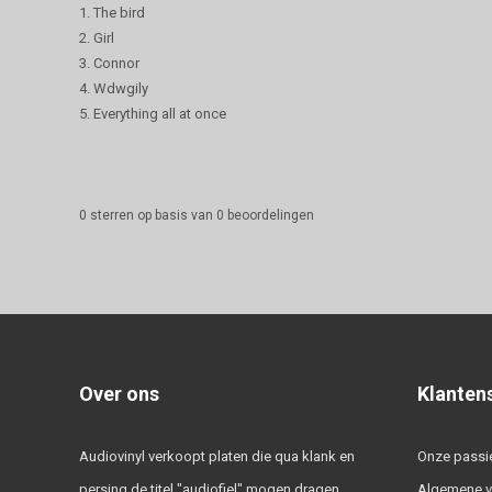
1. The bird
2. Girl
3. Connor
4. Wdwgily
5. Everything all at once
0
sterren op basis van
0
beoordelingen
Over ons
Klanten
Audiovinyl verkoopt platen die qua klank en
Onze passi
persing de titel "audiofiel" mogen dragen.
Algemene 