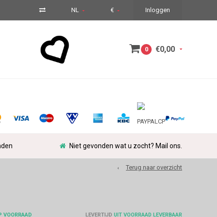
NL
€
Inloggen
€0,00
0
nden
Niet gevonden wat u zocht? Mail ons.
Terug naar overzicht
P VOORRAAD
LEVERTIJD
UIT VOORRAAD LEVERBAAR