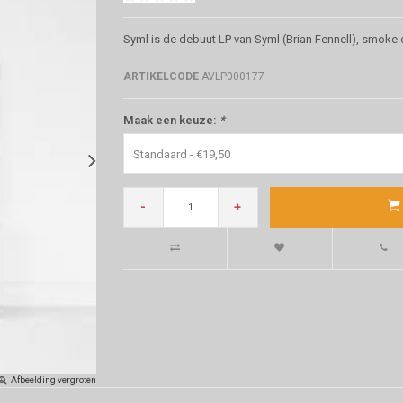
Syml is de debuut LP van Syml (Brian Fennell), smoke 
ARTIKELCODE
AVLP000177
Maak een keuze:
*
Standaard - €19,50
-
+
Afbeelding vergroten