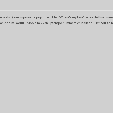
in Welsh) een imposante pop LP uit. Met "Where's my love" scoorde Brian meer
er van de film "Adrift". Mooie mix van uptempo nummers en ballads. Het zou zo m