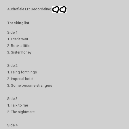
Audiofiele LP: Beoordeling
Trackinglist
Side 1
1. I can't wait
2. Rock a little
3. Sister honey
Side 2
1. I sing for things
2. Imperial hotel
3. Some become strangers
Side 3
1. Talk to me
2. The nightmare
Side 4