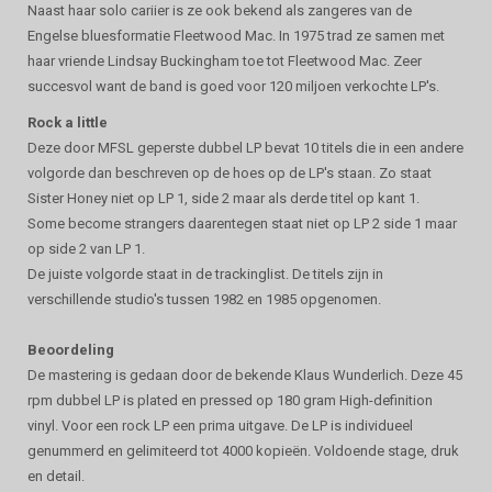
Naast haar solo cariier is ze ook bekend als zangeres van de
Engelse bluesformatie Fleetwood Mac. In 1975 trad ze samen met
haar vriende Lindsay Buckingham toe tot Fleetwood Mac. Zeer
succesvol want de band is goed voor 120 miljoen verkochte LP's.
Rock a little
Deze door MFSL geperste dubbel LP bevat 10 titels die in een andere
volgorde dan beschreven op de hoes op de LP's staan. Zo staat
Sister Honey niet op LP 1, side 2 maar als derde titel op kant 1.
Some become strangers daarentegen staat niet op LP 2 side 1 maar
op side 2 van LP 1.
De juiste volgorde staat in de trackinglist. De titels zijn in
verschillende studio's tussen 1982 en 1985 opgenomen.
Beoordeling
De mastering is gedaan door de bekende Klaus Wunderlich. Deze 45
rpm dubbel LP is plated en pressed op 180 gram High-definition
vinyl. Voor een rock LP een prima uitgave. De LP is individueel
genummerd en gelimiteerd tot 4000 kopieën. Voldoende stage, druk
en detail.