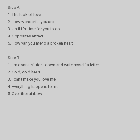
Side A
1. The look of love
2. How wonderful you are
3. Until it's time for you to go
4. Opposites attract
5. How van you mend a broken heart
Side B
1. I'm gonna sit right down and write myself a letter
2. Cold, cold heart
3. I can't make you love me
4. Everything happens to me
5. Over the rainbow