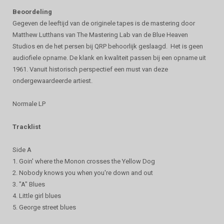
Beoordeling
Gegeven de leeftijd van de originele tapes is de mastering door
Matthew Lutthans van The Mastering Lab van de Blue Heaven
Studios en de het persen bij QRP behoorlijk geslaagd. Het is geen
audiofiele opname. De klank en kwaliteit passen bij een opname uit
1961. Vanuit historisch perspectief een must van deze
ondergewaardeerde artiest.
Normale LP
Tracklist
Side A
1. Goin' where the Monon crosses the Yellow Dog
2. Nobody knows you when you're down and out
3. "A" Blues
4. Little girl blues
5. George street blues