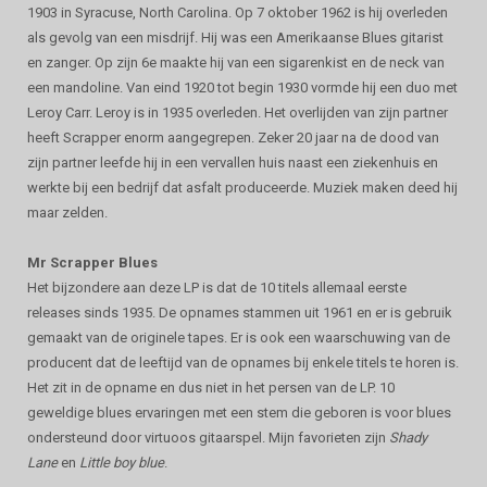
1903 in Syracuse, North Carolina. Op 7 oktober 1962 is hij overleden
als gevolg van een misdrijf. Hij was een Amerikaanse Blues gitarist
en zanger. Op zijn 6e maakte hij van een sigarenkist en de neck van
een mandoline. Van eind 1920 tot begin 1930 vormde hij een duo met
Leroy Carr. Leroy is in 1935 overleden. Het overlijden van zijn partner
heeft Scrapper enorm aangegrepen. Zeker 20 jaar na de dood van
zijn partner leefde hij in een vervallen huis naast een ziekenhuis en
werkte bij een bedrijf dat asfalt produceerde. Muziek maken deed hij
maar zelden.
Mr Scrapper Blues
Het bijzondere aan deze LP is dat de 10 titels allemaal eerste
releases sinds 1935. De opnames stammen uit 1961 en er is gebruik
gemaakt van de originele tapes. Er is ook een waarschuwing van de
producent dat de leeftijd van de opnames bij enkele titels te horen is.
Het zit in de opname en dus niet in het persen van de LP. 10
geweldige blues ervaringen met een stem die geboren is voor blues
ondersteund door virtuoos gitaarspel. Mijn favorieten zijn
Shady
Lane
en
Little boy blue
.