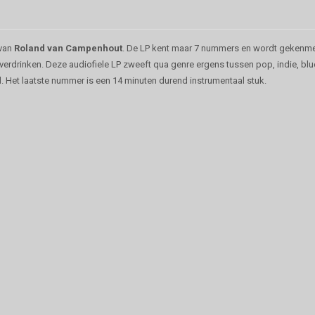
 van
Roland van Campenhout
. De LP kent maar 7 nummers en wordt gekenmer
ag verdrinken. Deze audiofiele LP zweeft qua genre ergens tussen pop, indie, b
 Het laatste nummer is een 14 minuten durend instrumentaal stuk.