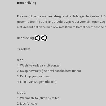
Beschrijving
Folksong from a non-existing land
is de lange titel van een LP
gevormd toen hij op 5 jarige leeftijd zijn vader voor zijn ogen z
niet vreemd dat deze man ook met Richard Bargel heeft gespeeld.
Beoordeling
Tracklist
Side 1
1. Washi te kudasai (folksongs)
2. Swap adversity (the devil has the best tunes)
3. Pack up your sorrows
4. Liesje van Izegem (the cat)
Side 2
1. War mashi ta (stitch by stitch)
2. Lies for sale