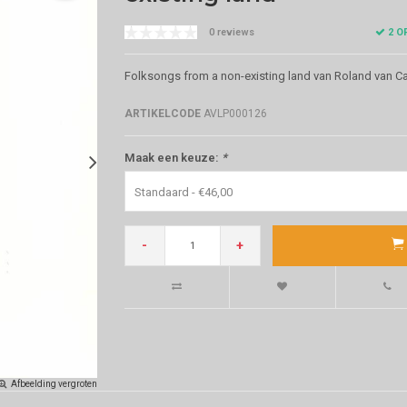
2 O
0 reviews
Folksongs from a non-existing land van Roland van Ca
ARTIKELCODE
AVLP000126
Maak een keuze:
*
Standaard - €46,00
-
+
Afbeelding vergroten