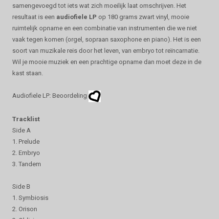
samengevoegd tot iets wat zich moeilijk laat omschrijven. Het
resultaat is een
audiofiele LP
op 180 grams zwart vinyl, mooie
ruimtelijk opname en een combinatie van instrumenten die we niet
vaak tegen komen (orgel, sopraan saxophone en piano). Het is een
soort van muzikale reis door het leven, van embryo tot reïncarnatie.
Wil je mooie muziek en een prachtige opname dan moet deze in de
kast staan.
Audiofiele LP: Beoordeling
Tracklist
Side A
1. Prelude
2. Embryo
3. Tandem
Side B
1. Symbiosis
2. Orison