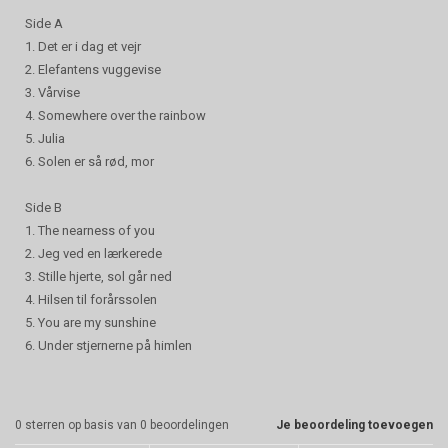
Side A
1. Det er i dag et vejr
2. Elefantens vuggevise
3. Vårvise
4. Somewhere over the rainbow
5. Julia
6. Solen er så rød, mor
Side B
1. The nearness of you
2. Jeg ved en lærkerede
3. Stille hjerte, sol går ned
4. Hilsen til forårssolen
5. You are my sunshine
6. Under stjernerne på himlen
0
sterren op basis van
0
beoordelingen
Je beoordeling toevoegen