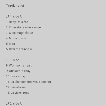
Trackinglist
LP 1, side A
1. Baby I'm a fool
2. If the starts where mine
3. C'est magnefique
4. Morning sun
5. Mira
6. Over the rainbow
LP 1, side B
8. Worrisome heart
9. Out love is easy
10. Love song
11. La chanson des vieux amants
12. Les étoiles
13. La vie en rose
LP 2, side A