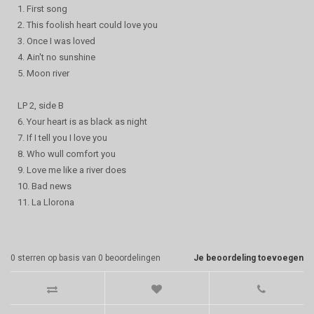
1. First song
2. This foolish heart could love you
3. Once I was loved
4. Ain't no sunshine
5. Moon river
LP 2, side B
6. Your heart is as black as night
7. If I tell you I love you
8. Who wull comfort you
9. Love me like a river does
10. Bad news
11. La Llorona
0
sterren op basis van
0
beoordelingen
Je beoordeling toevoegen