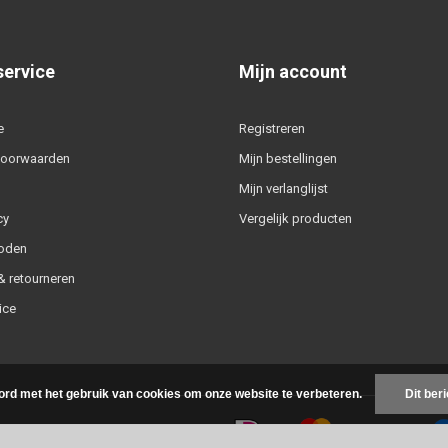
service
Mijn account
e
Registreren
voorwaarden
Mijn bestellingen
Mijn verlanglijst
cy
Vergelijk producten
oden
 retourneren
ice
ord met het gebruik van cookies om onze website te verbeteren.
Dit ber
-feed
|
Sitemap