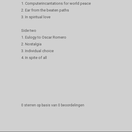
1. Computerincantations for world peace
2. Ear from the beaten paths
3. In spiritual love
Side two
1. Eulogy to Oscar Romero
2. Nostalgia
3. Individual choice
4. In spite of all
0
sterren op basis van
0
beoordelingen