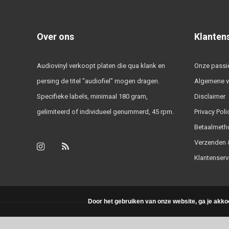
Over ons
Klanten
Audiovinyl verkoopt platen die qua klank en
Onze passi
persing de titel "audiofiel" mogen dragen.
Algemene 
Specifieke labels, minimaal 180 gram,
Disclaimer
gelimiteerd of individueel genummerd, 45 rpm.
Privacy Poli
Betaalmeth
Verzenden &
Klantenserv
Door het gebruiken van onze website, ga je akko
© Copyright 2026 - Powered by
Lightspeed
- Theme by
DMWS.nl
|
RSS