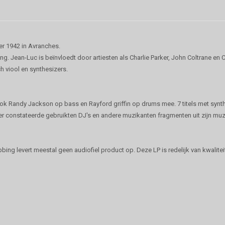
er 1942 in Avranches.
g. Jean-Luc is beïnvloedt door artiesten als Charlie Parker, John Coltrane en Cl
ch viool en synthesizers.
ok Randy Jackson op bass en Rayford griffin op drums mee. 7 titels met synth
later constateerde gebruikten DJ's en andere muzikanten fragmenten uit zijn mu
 levert meestal geen audiofiel product op. Deze LP is redelijk van kwaliteit m