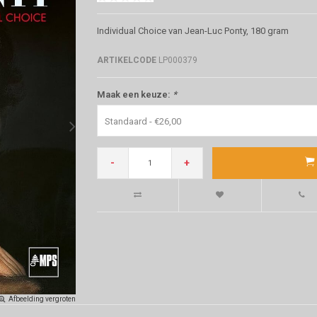
Individual Choice van Jean-Luc Ponty, 180 gram
ARTIKELCODE
LP000379
Maak een keuze:
*
Standaard - €26,00
-
+
Afbeelding vergroten