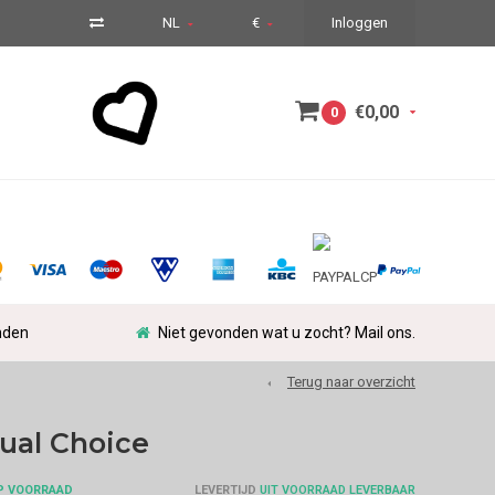
NL
€
Inloggen
€0,00
0
nden
Niet gevonden wat u zocht? Mail ons.
Terug naar overzicht
dual Choice
P VOORRAAD
LEVERTIJD
UIT VOORRAAD LEVERBAAR