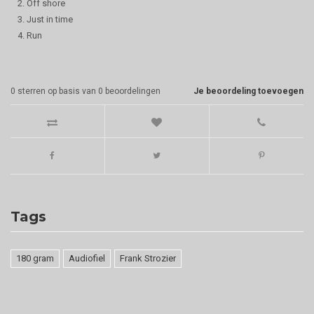
2. Off shore
3. Just in time
4. Run
0
sterren op basis van
0
beoordelingen
Je beoordeling toevoegen
Tags
180 gram
Audiofiel
Frank Strozier