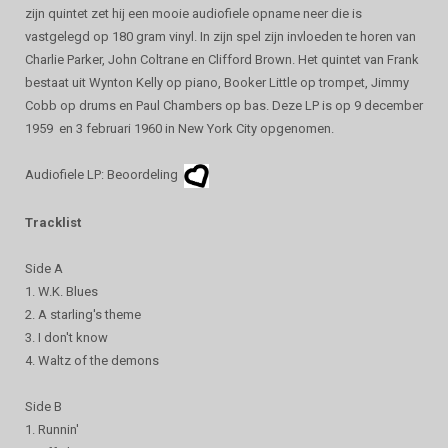
zijn quintet zet hij een mooie audiofiele opname neer die is
vastgelegd op 180 gram vinyl. In zijn spel zijn invloeden te horen van
Charlie Parker, John Coltrane en Clifford Brown. Het quintet van Frank
bestaat uit Wynton Kelly op piano, Booker Little op trompet, Jimmy
Cobb op drums en Paul Chambers op bas. Deze LP is op 9 december
1959 en 3 februari 1960 in New York City opgenomen.
Audiofiele LP: Beoordeling
Tracklist
Side A
1. W.K. Blues
2. A starling's theme
3. I don't know
4. Waltz of the demons
Side B
1. Runnin'