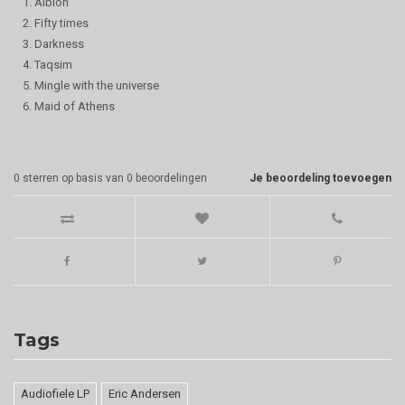
1. Albion
2. Fifty times
3. Darkness
4. Taqsim
5. Mingle with the universe
6. Maid of Athens
0
sterren op basis van
0
beoordelingen
Je beoordeling toevoegen
Tags
Audiofiele LP
Eric Andersen