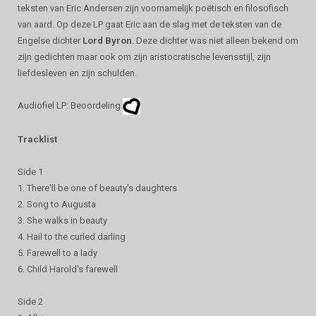
teksten van Eric Andersen zijn voornamelijk poëtisch en filosofisch
van aard. Op deze LP gaat Eric aan de slag met de teksten van de
Engelse dichter
Lord Byron
. Deze dichter was niet alleen bekend om
zijn gedichten maar ook om zijn aristocratische levensstijl, zijn
liefdesleven en zijn schulden.
Audiofiel LP: Beoordeling
Tracklist
Side 1
1. There'll be one of beauty's daughters
2. Song to Augusta
3. She walks in beauty
4. Hail to the curled darling
5. Farewell to a lady
6. Child Harold's farewell
Side 2