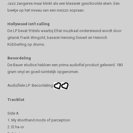
Jazz zangeres maar klinkt als een klassiek geschoolde stem. Een
beetje op het niveau van een mezzo sopraan.
Hollywood isn't calling
De LP bevat 9 titels waarbij Efrat muzikaal ondersteund wordt door
gitarist Frank Wingold, bassist Henning Sievert en Heinrich
Köbberling op drums.
Beoordeling
De Bauer studios hebben een prima audiofiel product geleverd. 180
gram vinyl en goed ruimtelijk opgenomen.
Audiofiele LP: Beoordeling
Tracklist
Side A
1. My shorthand mods of perception
2. El ha-or