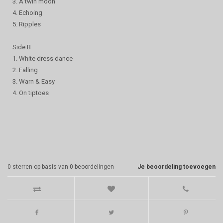
3. A twin moon
4. Echoing
5. Ripples
Side B
1. White dress dance
2. Falling
3. Warn & Easy
4. On tiptoes
0
sterren op basis van
0
beoordelingen
Je beoordeling toevoegen