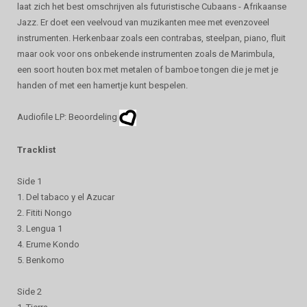
laat zich het best omschrijven als futuristische Cubaans - Afrikaanse
Jazz. Er doet een veelvoud van muzikanten mee met evenzoveel
instrumenten. Herkenbaar zoals een contrabas, steelpan, piano, fluit
maar ook voor ons onbekende instrumenten zoals de Marimbula,
een soort houten box met metalen of bamboe tongen die je met je
handen of met een hamertje kunt bespelen.
Audiofile LP: Beoordeling
Tracklist
Side 1
1. Del tabaco y el Azucar
2. Fititi Nongo
3. Lengua 1
4. Erume Kondo
5. Benkomo
Side 2