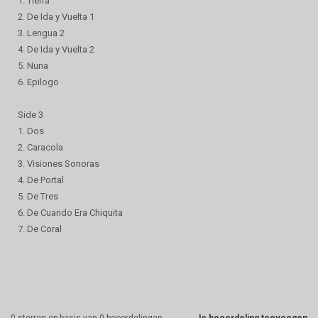
1. Tierra
2. De Ida y Vuelta 1
3. Lengua 2
4. De Ida y Vuelta 2
5. Nuna
6. Epilogo
Side 3
1. Dos
2. Caracola
3. Visiones Sonoras
4. De Portal
5. De Tres
6. De Cuando Era Chiquita
7. De Coral
0
sterren op basis van
0
beoordelingen
Je beoordeling toevoegen