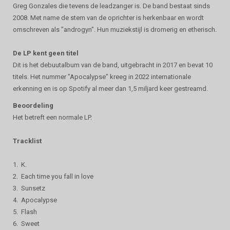
Greg Gonzales die tevens de leadzanger is. De band bestaat sinds
2008. Met name de stem van de oprichter is herkenbaar en wordt
omschreven als "androgyn". Hun muziekstijl is dromerig en etherisch.
De LP kent geen titel
Dit is het debuutalbum van de band, uitgebracht in 2017 en bevat 10
titels. Het nummer "Apocalypse" kreeg in 2022 internationale
erkenning en is op Spotify al meer dan 1,5 miljard keer gestreamd.
Beoordeling
Het betreft een normale LP.
Tracklist
1. K.
2. Each time you fall in love
3. Sunsetz
4. Apocalypse
5. Flash
6. Sweet