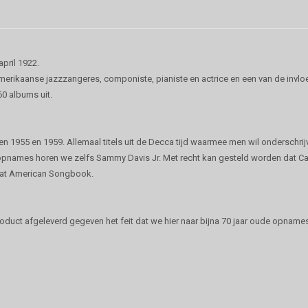
pril 1922.
ikaanse jazzzangeres, componiste, pianiste en actrice en een van de invloed
0 albums uit.
sen 1955 en 1959. Allemaal titels uit de Decca tijd waarmee men wil onderschri
de opnames horen we zelfs Sammy Davis Jr. Met recht kan gesteld worden dat C
reat American Songbook.
roduct afgeleverd gegeven het feit dat we hier naar bijna 70 jaar oude opname