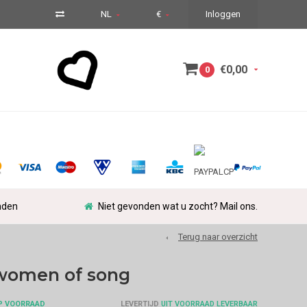
NL
€
Inloggen
€0,00
0
nden
Niet gevonden wat u zocht? Mail ons.
Terug naar overzicht
women of song
P VOORRAAD
LEVERTIJD
UIT VOORRAAD LEVERBAAR