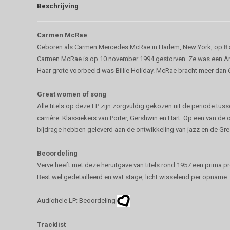
Beschrijving
Carmen McRae
Geboren als Carmen Mercedes McRae in Harlem, New York, op 8 a
Carmen McRae is op 10 november 1994 gestorven. Ze was een Amer
Haar grote voorbeeld was Billie Holiday. McRae bracht meer dan 6
Great women of song
Alle titels op deze LP zijn zorgvuldig gekozen uit de periode tus
carrière. Klassiekers van Porter, Gershwin en Hart. Op een van 
bijdrage hebben geleverd aan de ontwikkeling van jazz en de G
Beoordeling
Verve heeft met deze heruitgave van titels rond 1957 een prima p
Best wel gedetailleerd en wat stage, licht wisselend per opname.
Audiofiele LP: Beoordeling
Tracklist