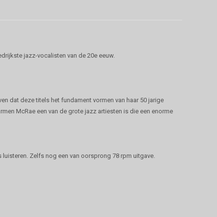
rijkste jazz-vocalisten van de 20e eeuw.
jven dat deze titels het fundament vormen van haar 50 jarige
armen McRae een van de grote jazz artiesten is die een enorme
s luisteren. Zelfs nog een van oorsprong 78 rpm uitgave.