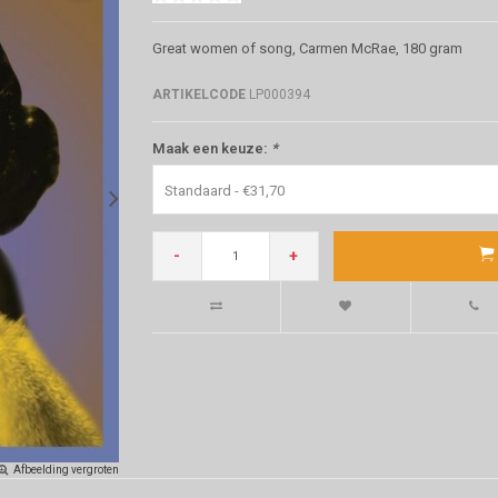
Great women of song, Carmen McRae, 180 gram
ARTIKELCODE
LP000394
Maak een keuze:
*
Standaard - €31,70
-
+
Afbeelding vergroten