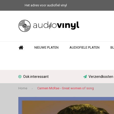
Het adres voor audiofiel vinyl
NIEUWE PLATEN
AUDIOFIELE PLATEN
B
Ook interessant
Verzendkosten N
Home
Carmen McRae - Great women of song