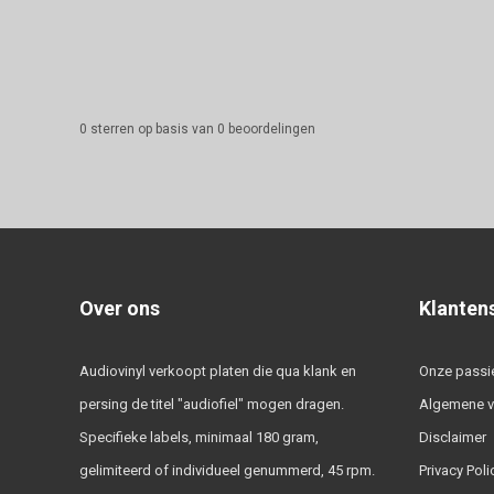
0
sterren op basis van
0
beoordelingen
Over ons
Klanten
Audiovinyl verkoopt platen die qua klank en
Onze passi
persing de titel "audiofiel" mogen dragen.
Algemene 
Specifieke labels, minimaal 180 gram,
Disclaimer
gelimiteerd of individueel genummerd, 45 rpm.
Privacy Poli