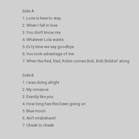
Side A
1. Love is here to stay
2. When I fall in love
3. You don't know me
4. Whatever Lola wants
5. Ev'ry time we say goodbye
6. You took advantage of me
7. When the Red, Red, Robin comes Bob, Bob Bobbin' along
Side B
1. I was doing alright
2. My romance
3. Exactly like you
4. How long has this been going on
5. Blue moon
6. Ain't misbehavin'
7. Cheek to cheek