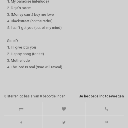
1. My paradise (interlude)
2. Deja's poem
3. (Money can't) buy me love
4. Blackstreet (on the radio)
5. I can't get you (out of my mind)
Side D
1. I'll give it to you
2. Happy song (tonite)
3. Motherlude
4. The lord is real (time will reveal)
0
sterren op basis van
0
beoordelingen
Je beoordeling toevoegen