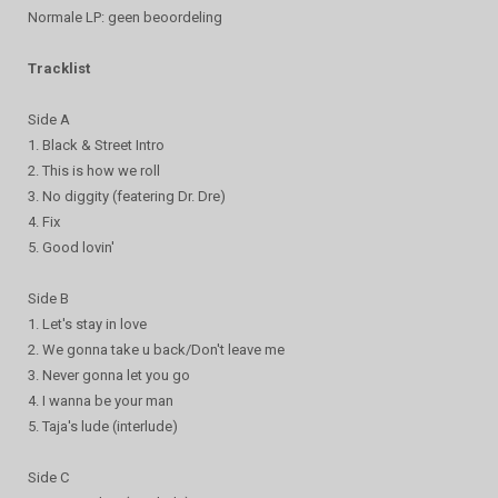
Normale LP: geen beoordeling
Tracklist
Side A
1. Black & Street Intro
2. This is how we roll
3. No diggity (featering Dr. Dre)
4. Fix
5. Good lovin'
Side B
1. Let's stay in love
2. We gonna take u back/Don't leave me
3. Never gonna let you go
4. I wanna be your man
5. Taja's lude (interlude)
Side C