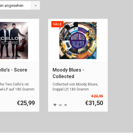
en angesehen
SALE
lo's - Score
Moody Blues -
Collected
the Two Cello's ist
Collected von Moody Blues,
pel-LP auf 180 Gramm
Doppel LP, 180 Gramm
€23,95
€25,99
€31,50