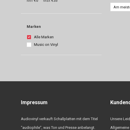
Min
€0
Max
€35
Am meist
Marken
Alle Marken
Music on Vinyl
Impressum
Kundend
Audiovinyl verkauft Schallplatten mit dem Titel
Unsere Lei
"audiophile", was Ton und Presse anbelangt.
Allgemeine