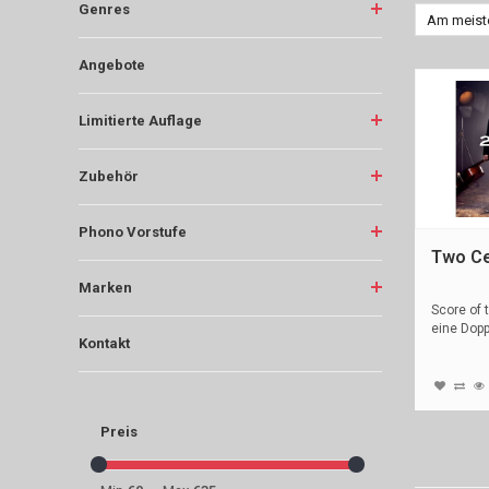
Genres
Am meist
Angebote
Limitierte Auflage
Zubehör
Phono Vorstufe
Two Cel
Marken
Score of 
eine Dop
Kontakt
V...
Preis