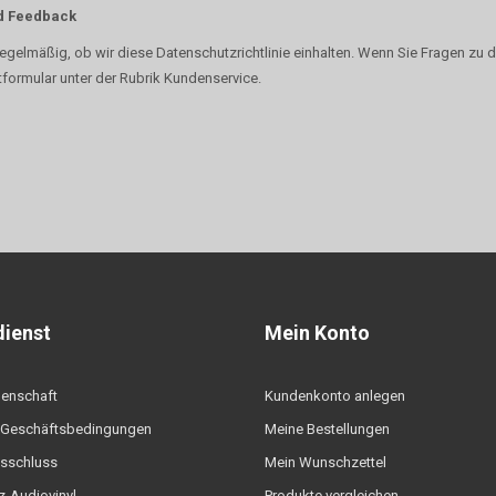
d Feedback
regelmäßig, ob wir diese Datenschutzrichtlinie einhalten. Wenn Sie Fragen zu di
formular unter der Rubrik Kundenservice.
ienst
Mein Konto
denschaft
Kundenkonto anlegen
 Geschäftsbedingungen
Meine Bestellungen
sschluss
Mein Wunschzettel
-Audiovinyl
Produkte vergleichen