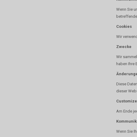
Wenn Sie un
betreffende
Cookies
Wir verwende
Zwecke
Wir sammeln
haben Ihre 
Änderung
Diese Daten
dieser Webs
Customize
Am Ende jed
Kommunika
Wenn Sie Ih