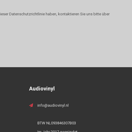
eser Datenschutzrichtlinie haben, kontaktieren Sie uns bitte über
Audiovinyl
info@audiovinyl.nl
BTW NL093846307B03
Im Jahr 2017 gegründet