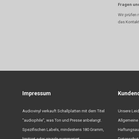
Fragen un
Wir prüfen 
das Kontakt
Impressum
Kundend
Audiovinyl verkauft Schallplatten mit dem Titel
Unsere Lei
"audiophile", was Ton und Presse anbelangt.
Allgemeine
Spezifischen Labels, mindestens 180 Gramm,
Haftungsau
limitiert oder einzeln nummeriert.
Datenschutz