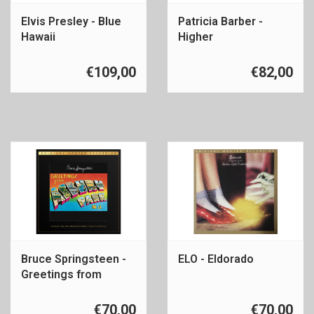
Elvis Presley - Blue
Patricia Barber -
Hawaii
Higher
€109,00
€82,00
Bruce Springsteen -
ELO - Eldorado
Greetings from
Asbury Park
€70,00
€70,00