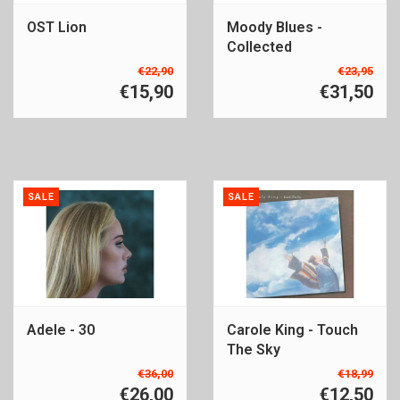
OST Lion
Moody Blues -
Collected
€22,90
€23,95
€15,90
€31,50
SALE
SALE
Adele - 30
Carole King - Touch
The Sky
€36,00
€18,99
€26,00
€12,50