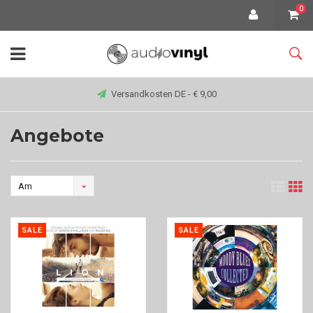
0
Versandkosten DE - € 9,00
Angebote
Am
meisten
angesehen
SALE
SALE