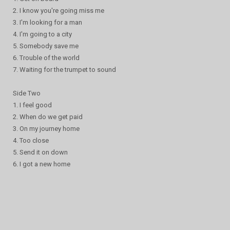
2. I know you're going miss me
3. I'm looking for a man
4. I'm going to a city
5. Somebody save me
6. Trouble of the world
7. Waiting for the trumpet to sound
Side Two
1. I feel good
2. When do we get paid
3. On my journey home
4. Too close
5. Send it on down
6. I got a new home