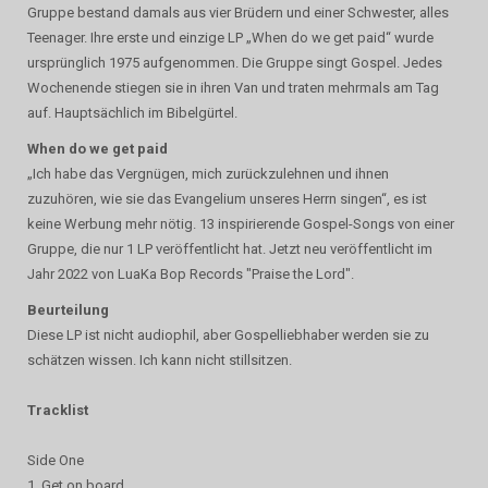
Gruppe bestand damals aus vier Brüdern und einer Schwester, alles
Teenager. Ihre erste und einzige LP „When do we get paid“ wurde
ursprünglich 1975 aufgenommen. Die Gruppe singt Gospel. Jedes
Wochenende stiegen sie in ihren Van und traten mehrmals am Tag
auf. Hauptsächlich im Bibelgürtel.
When do we get paid
„Ich habe das Vergnügen, mich zurückzulehnen und ihnen
zuzuhören, wie sie das Evangelium unseres Herrn singen“, es ist
keine Werbung mehr nötig. 13 inspirierende Gospel-Songs von einer
Gruppe, die nur 1 LP veröffentlicht hat. Jetzt neu veröffentlicht im
Jahr 2022 von LuaKa Bop Records "Praise the Lord".
Beurteilung
Diese LP ist nicht audiophil, aber Gospelliebhaber werden sie zu
schätzen wissen. Ich kann nicht stillsitzen.
Tracklist
Side One
1. Get on board