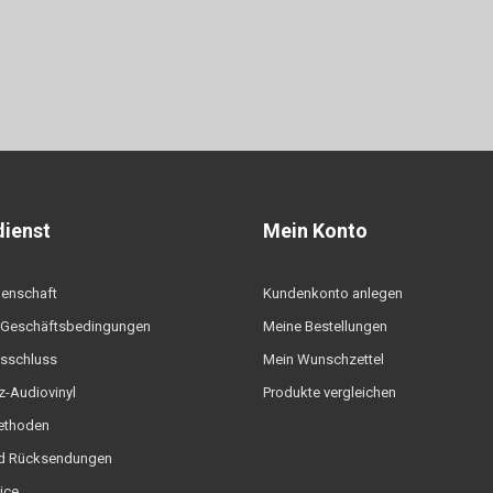
ienst
Mein Konto
denschaft
Kundenkonto anlegen
 Geschäftsbedingungen
Meine Bestellungen
sschluss
Mein Wunschzettel
-Audiovinyl
Produkte vergleichen
ethoden
d Rücksendungen
ice