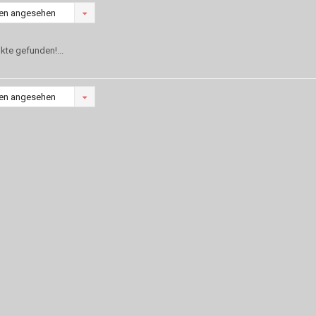
en angesehen
kte gefunden!...
en angesehen