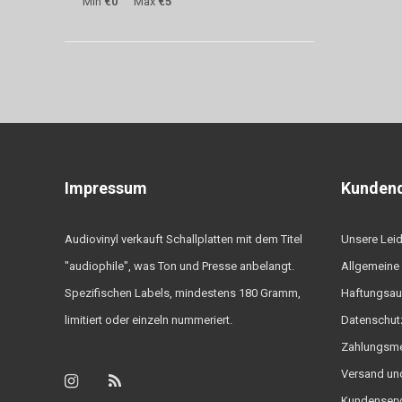
Min
€0
Max
€5
Impressum
Kundend
Audiovinyl verkauft Schallplatten mit dem Titel
Unsere Lei
"audiophile", was Ton und Presse anbelangt.
Allgemeine
Spezifischen Labels, mindestens 180 Gramm,
Haftungsau
limitiert oder einzeln nummeriert.
Datenschutz
Zahlungsm
Versand un
Kundenserv