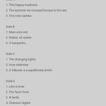
1. This happy madness
2. The summer we crossed Europe in the rain
3. One note samba
Side B
1. Mais uma vez
2. Waiter, oh waiter
3. O barquinho
Side C
1. The changing lights
2. How intensive
3. O bêbado e a equilibrista/smile
Side D
1. Like a lover
2. The face I love
3. A tarde
4. Chanson légère