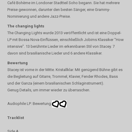
Café Bohème im Londoner Stadtteil Soho begann. Sie hat mehrere
Preise gewonnen, darunter den besten Sänger, eine Grammy-
Nominierung und andere Jazz-Preise.
The changing lights
The Changing Lights wurde 2013 veröffentlicht und ist eine Doppel-
LP mit Bossa Nova-Einflüssen, einschließlich Jobims Klassiker "How
intensive". 13 berühmte Lieder im erkennbaren Stil von Stacey. 7
davon sind brasilianische Lieder und 6 andere Klassiker.
Bewertung
Stacey ist vorne in der Mitte. Kristallklar. Mit genügend Bühne gibt es
die Begleitung auf Gitarre, Trommel, Klavier, Fender Rhodes, Bass
und der Ganza (einem brasilianischen Schlaginstrument).
Genug Details, um immer wieder zu überraschen.
Audiophile LP: Bewertung
Tracklist
Side A