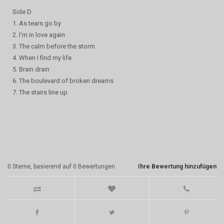
Side D
1. As tears go by
2. I'm in love again
3. The calm before the storm
4. When I find my life
5. Brain drain
6. The boulevard of broken dreams
7. The stairs line up
0
Sterne, basierend auf
0
Bewertungen
Ihre Bewertung hinzufügen