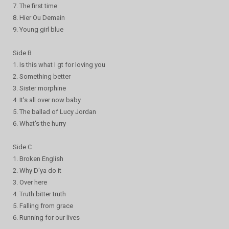
7. The first time
8. Hier Ou Demain
9. Young girl blue
Side B
1. Is this what I gt for loving you
2. Something better
3. Sister morphine
4. It's all over now baby
5. The ballad of Lucy Jordan
6. What's the hurry
Side C
1. Broken English
2. Why D'ya do it
3. Over here
4. Truth bitter truth
5. Falling from grace
6. Running for our lives