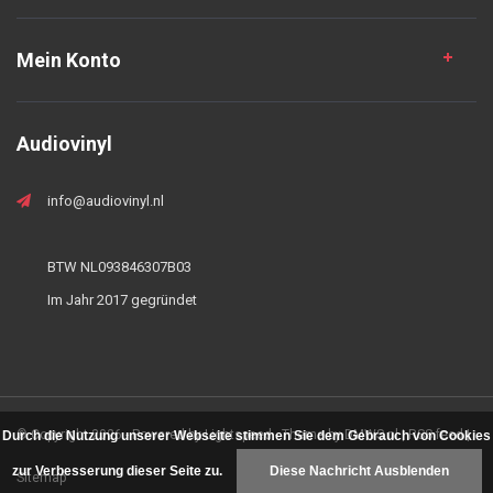
Mein Konto
Audiovinyl
info@audiovinyl.nl
BTW NL093846307B03
Im Jahr 2017 gegründet
© Copyright 2026 - Powered by
Lightspeed
- Theme by
DMWS.nl
|
RSS feed
|
Durch die Nutzung unserer Webseite stimmen Sie dem Gebrauch von Cookies
zur Verbesserung dieser Seite zu.
Diese Nachricht Ausblenden
Sitemap