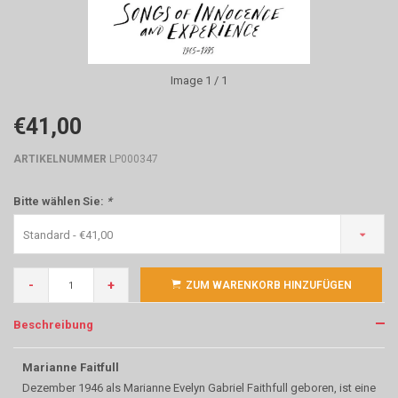
Image
1
/ 1
€41,00
ARTIKELNUMMER
LP000347
Bitte wählen Sie:
*
Standard - €41,00
-
+
ZUM WARENKORB HINZUFÜGEN
Beschreibung
Marianne Faitfull
Dezember 1946 als Marianne Evelyn Gabriel Faithfull geboren, ist eine