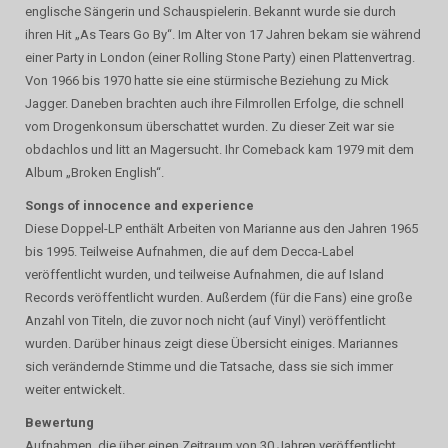
englische Sängerin und Schauspielerin. Bekannt wurde sie durch
ihren Hit „As Tears Go By“. Im Alter von 17 Jahren bekam sie während
einer Party in London (einer Rolling Stone Party) einen Plattenvertrag.
Von 1966 bis 1970 hatte sie eine stürmische Beziehung zu Mick
Jagger. Daneben brachten auch ihre Filmrollen Erfolge, die schnell
vom Drogenkonsum überschattet wurden. Zu dieser Zeit war sie
obdachlos und litt an Magersucht. Ihr Comeback kam 1979 mit dem
Album „Broken English“.
Songs of innocence and experience
Diese Doppel-LP enthält Arbeiten von Marianne aus den Jahren 1965
bis 1995. Teilweise Aufnahmen, die auf dem Decca-Label
veröffentlicht wurden, und teilweise Aufnahmen, die auf Island
Records veröffentlicht wurden. Außerdem (für die Fans) eine große
Anzahl von Titeln, die zuvor noch nicht (auf Vinyl) veröffentlicht
wurden. Darüber hinaus zeigt diese Übersicht einiges. Mariannes
sich verändernde Stimme und die Tatsache, dass sie sich immer
weiter entwickelt.
Bewertung
Aufnahmen, die über einen Zeitraum von 30 Jahren veröffentlicht