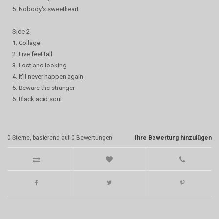
5. Nobody's sweetheart
Side 2
1. Collage
2. Five feet tall
3. Lost and looking
4. It'll never happen again
5. Beware the stranger
6. Black acid soul
0
Sterne, basierend auf
0
Bewertungen
Ihre Bewertung hinzufügen