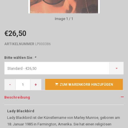
Image
1
/ 1
€26,50
ARTIKELNUMMER
LP000386
Bitte wählen Sie:
*
Standard - €26,50
-
+
ZUM WARENKORB HINZUFÜGEN
Beschreibung
Lady Blackbird
Lady Blackbird ist der Künstlername von Marley Munroe, geboren am
18. Januar 1985 in Farmington, Amerika. Sie hat einen religiösen