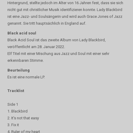
Hintergrund, stellte jedoch im Alter von 16 Jahren fest, dass sie sich
nicht gut mit christlicher Musik identifizieren konnte. Lady Blackbird
ist eine Jazz- und Soulsängerin und wird auch Grace Jones of Jazz
genannt. Sie tritt hauptsächlich in England auf.
Black acid soul
Black Acid Soul ist das zweite Album von Lady Blackbird,
veröffentlicht am 28. Januar 2022.
Elf Titel mit einer Mischung aus Jazz und Soul mit einer sehr
erkennbaren Stimme.
Beurteilung
Es ist eine normale LP.
Tracklist
Side 1
1. Blackbird
2. It's not that easy
3. Fix it
4. Ruler of my heart