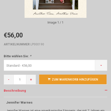
Image
1
/ 1
€56,00
ARTIKELNUMMER
LP000190
Bitte wählen Sie:
*
Standard - €56,00
-
+
ZUM WARENKORB HINZUFÜGEN
Beschreibung
Jennifer Warnes
Jennifer Warnes ist eine amerikanische Sängerin, der mit 7 Jahren ein