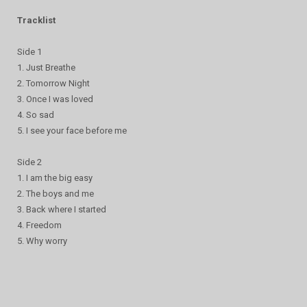
Tracklist
Side 1
1. Just Breathe
2. Tomorrow Night
3. Once I was loved
4. So sad
5. I see your face before me
Side 2
1. I am the big easy
2. The boys and me
3. Back where I started
4. Freedom
5. Why worry