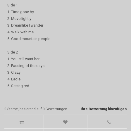
Side 1
1. Time gone by
2. Move lightly
3. Dreamlike I wander
4. Walk with me
5. Good mountain people
Side 2
1. You still want her
2. Passing of the days
3. Crazy
4. Eagle
5. Seeing red
0
Sterne, basierend auf
0
Bewertungen
Ihre Bewertung hinzufügen