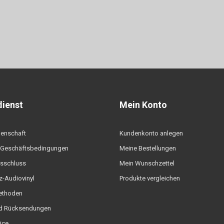
ienst
Mein Konto
denschaft
Kundenkonto anlegen
 Geschäftsbedingungen
Meine Bestellungen
sschluss
Mein Wunschzettel
-Audiovinyl
Produkte vergleichen
ethoden
d Rücksendungen
ice