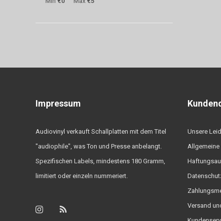
Min
€0
Max
€5
Impressum
Kundend
Audiovinyl verkauft Schallplatten mit dem Titel
Unsere Lei
"audiophile", was Ton und Presse anbelangt.
Allgemeine
Spezifischen Labels, mindestens 180 Gramm,
Haftungsau
limitiert oder einzeln nummeriert.
Datenschutz
Zahlungsm
Versand un
Kundenserv