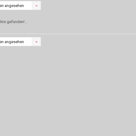
en angesehen
kte gefunden!...
en angesehen