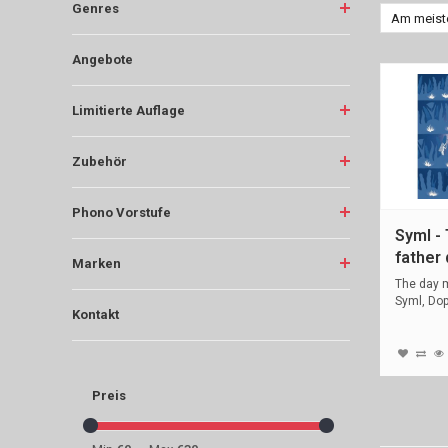
Genres
Am meist
Angebote
Limitierte Auflage
Zubehör
Phono Vorstufe
Syml -
father 
Marken
The day m
Syml, Dop
Kontakt
Preis