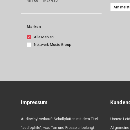
Min
€0
Max
€30
Am meist
Marken
Alle Marken
Nettwerk Music Group
Impressum
Kundend
Audiovinyl verkauft Schallplatten mit dem Titel
Unsere Lei
"audiophile", was Ton und Presse anbelangt.
Allgemeine