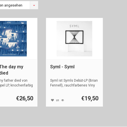
en angesehen
 The day my
Syml - Syml
died
y father died von
Syml ist Symls Debüt-LP (Brian
pel LP, knochenfarbig
Fennell), rauchfarbenes Viny
€26,50
€19,50