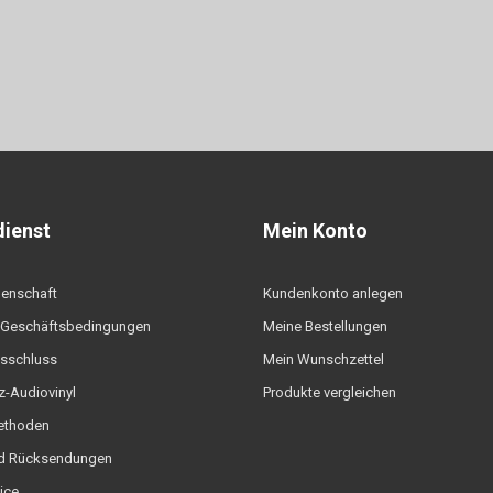
ienst
Mein Konto
denschaft
Kundenkonto anlegen
 Geschäftsbedingungen
Meine Bestellungen
sschluss
Mein Wunschzettel
-Audiovinyl
Produkte vergleichen
ethoden
d Rücksendungen
ice