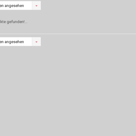
en angesehen
kte gefunden!...
en angesehen