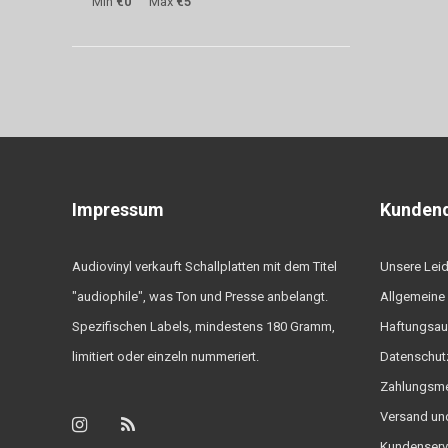
Min
€0
Max
€5
Impressum
Kundend
Audiovinyl verkauft Schallplatten mit dem Titel
Unsere Lei
"audiophile", was Ton und Presse anbelangt.
Allgemeine
Spezifischen Labels, mindestens 180 Gramm,
Haftungsau
limitiert oder einzeln nummeriert.
Datenschutz
Zahlungsm
Versand un
Kundenserv