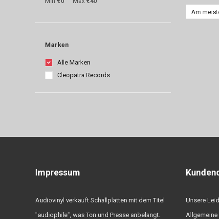
Min
€0
Max
€40
Am meist
Marken
Alle Marken
Cleopatra Records
Impressum
Kundend
Audiovinyl verkauft Schallplatten mit dem Titel
Unsere Lei
"audiophile", was Ton und Presse anbelangt.
Allgemeine