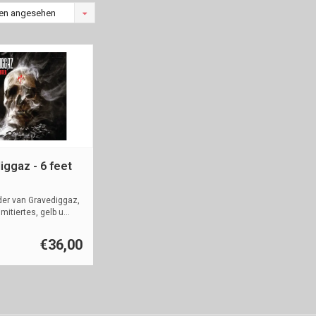
en angesehen
iggaz - 6 feet
der van Gravediggaz,
limitiertes, gelb u...
€36,00