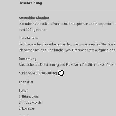
Beschreibung
Anoushka Shankar
Die Inderin Anoushka Shankar ist Sitarspielerin und Komponistin
Juni 1981 geboren.
Love letters
Ein überraschendes Album, bei dem die von Anoushka Shankar ko
ich persönlich das Lied Bright Eyes. Unter anderem aufgrund de
Bewertung
Ausreichende Detaillierung und Praktikum. Die Stimme von Alev L
Audiophile LP: Bewertung
Tracklist
Seite 1
1. Bright eyes
2. Those words
3. Lovable