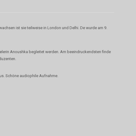
achsen ist sie teilweise in London und Delhi. De wurde am 9.
elerin Anoushka begleitet werden. Am beeindruckendsten finde
duzenten.
naus. Schöne audiophile Aufnahme.